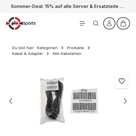
Sommer-Deal: 15% auf alle Server & Ersatzteile – Kein Code nötig, der Rabatt wird automatisch im Warenkorb abgezogen. Gültig vom 01.06. bis 31.08.
Zum Hauptinhalt springen
Waren
Du bist hier:
Kategorien
Produkte
Kabel & Adapter
Alle Kabelarten
Bildergalerie überspringen