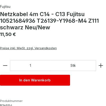
Fujitsu
Netzkabel 4m C14 - C13 Fujitsu
10521684936 T26139-Y1968-M4 Z111
schwarz Neu/New
Regulärer Preis:
11,50 €
Preise inkl. MwSt. zzgl. Versandkosten
Anzahl
Stk
In den Warenkorb
Produktnummer:
P26554