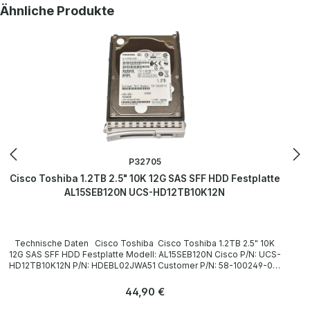
Produktgalerie überspringen
Ähnliche Produkte
P32705
Cisco Toshiba 1.2TB 2.5" 10K 12G SAS SFF HDD Festplatte
AL15SEB120N UCS-HD12TB10K12N
Technische Daten Cisco Toshiba Cisco Toshiba 1.2TB 2.5" 10K
12G SAS SFF HDD Festplatte Modell: AL15SEB120N Cisco P/N: UCS-
HD12TB10K12N P/N: HDEBL02JWA51 Customer P/N: 58-100249-01
Technical data / Technische Daten Manufacturer / Hersteller Cisco
Toshiba Form factor / Formfaktor 2,5 Zoll Device Type / Gerätetyp
Regulärer Preis:
44,90 €
HDD RPM / Drehzahl 10 K Capacity / Kapazität 1.2 TB Interface /
Schnittstelle SAS-3 12 Gbps LieferumfangDelivery Contents /