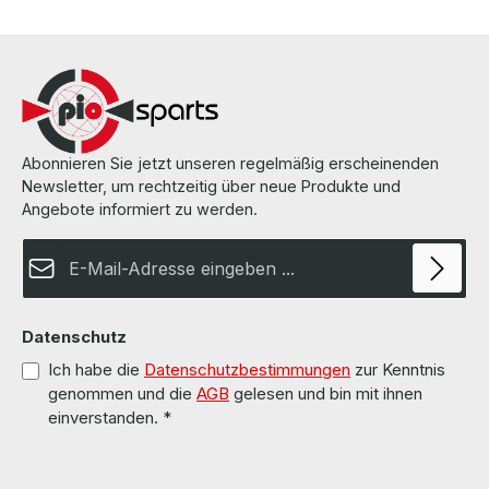
Lieferumfang 1 x Cisco Toshiba 1.2TB 2.5" 10K 12G SAS SFF HDD
Festplatte 1 x Cisco Rahmen The hardware has been overhauled
and tested by us. Die Hardware wurde von uns überholt und
getestet. More information and details can be found on the pages
of the manufacturer. Weitere Informationen und Details finden Sie
auf den Seiten des Herstellers.
Abonnieren Sie jetzt unseren regelmäßig erscheinenden
Newsletter, um rechtzeitig über neue Produkte und
Angebote informiert zu werden.
E-Mail-Adresse*
Datenschutz
Ich habe die
Datenschutzbestimmungen
zur Kenntnis
genommen und die
AGB
gelesen und bin mit ihnen
einverstanden.
*