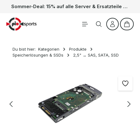
Sommer-Deal: 15% auf alle Server & Ersatzteile – Kein Code nötig, der Rabatt wird automatisch im Warenkorb abgezogen. Gültig vom 01.06. bis 31.08.
Zum Hauptinhalt springen
Waren
Du bist hier:
Kategorien
Produkte
Speicherlösungen & SSDs
2,5" → SAS, SATA, SSD
Bildergalerie überspringen