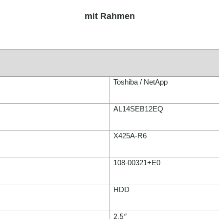
mit Rahmen
Toshiba / NetApp
AL14SEB12EQ
X425A-R6
108-00321+E0
HDD
2,5”