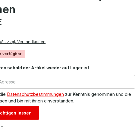
men
is:
€
wSt. zzgl. Versandkosten
r verfügbar
ten sobald der Artikel wieder auf Lager ist
 die
Datenschutzbestimmungen
zur Kenntnis genommen und die
sen und bin mit ihnen einverstanden.
chtigen lassen
r: