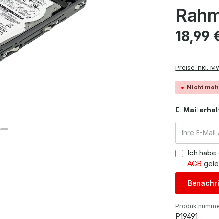
Rah
Regulärer Pre
18,99 
Preise inkl. M
Nicht meh
E-Mail erhal
Ich habe
AGB
gele
Benachri
Produktnumme
P19491