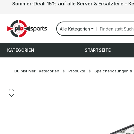
Sommer-Deal: 15% auf alle Server & Ersatzteile – K
 Hauptinhalt springen
Zur Suche springen
Zur Hauptnavigation springen
Alle Kategorien
KATEGORIEN
STARTSEITE
Du bist hier:
Kategorien
Produkte
Speicherlösungen &
Bildergalerie überspringen