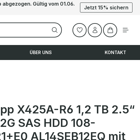
b abgezogen. Gültig vom 01.06.
Jetzt 15% sichern
Warenkorb ent
ÜBER UNS
KONTAKT
pp X425A-R6 1,2 TB 2.5“
12G SAS HDD 108-
1+E0 AL14SEB12EQ mit