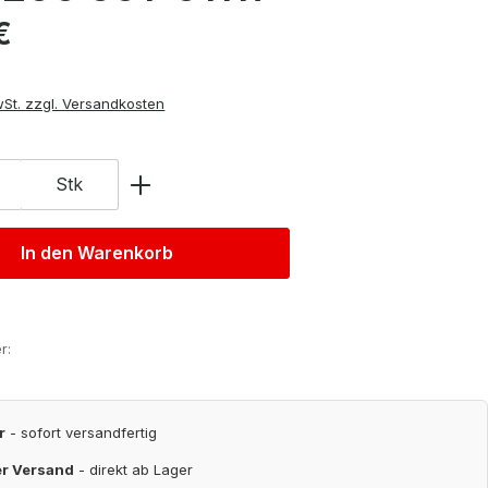
is:
€
wSt. zzgl. Versandkosten
Stk
In den Warenkorb
r:
r
- sofort versandfertig
er Versand
- direkt ab Lager