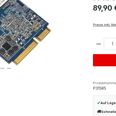
Regulärer Pre
89,90 
Preise inkl. M
Anzahl
Produktnumme
P31585
✔
Auf Lage
🚚
Schnell