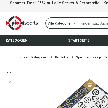
Sommer-Deal: 15% auf alle Server & Ersatzteile – K
 Hauptinhalt springen
Zur Suche springen
Zur Hauptnavigation springen
Alle Kategorien
KATEGORIEN
STARTSEITE
Du bist hier:
Kategorien
Produkte
Speicherlösungen &
Bildergalerie überspringen