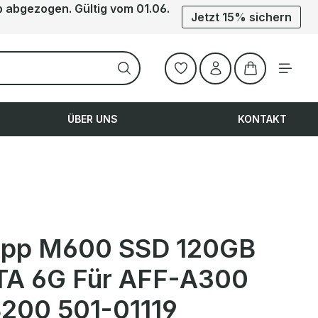
b abgezogen. Gültig vom 01.06.
Jetzt 15% sichern
Warenkorb ent
ÜBER UNS
KONTAKT
pp M600 SSD 120GB
A 6G Für AFF-A300
200 501-01119