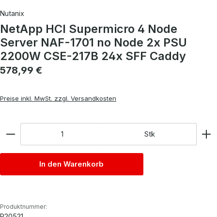
Nutanix
NetApp HCI Supermicro 4 Node
Server NAF-1701 no Node 2x PSU
2200W CSE-217B 24x SFF Caddy
Regulärer Preis:
578,99 €
Preise inkl. MwSt. zzgl. Versandkosten
Anzahl
Stk
In den Warenkorb
Produktnummer:
P20521