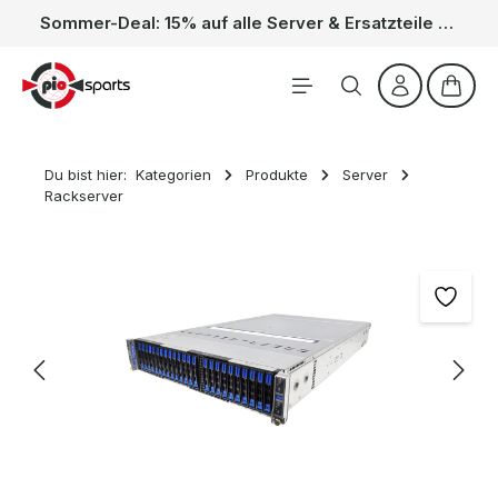
Sommer-Deal: 15% auf alle Server & Ersatzteile – Kein Code nötig, der Rabatt wird automatisch im Warenkorb abgezogen. Gültig vom 01.06. bis 31.08.
Zum Hauptinhalt springen
Waren
Du bist hier:
Kategorien
Produkte
Server
Rackserver
Bildergalerie überspringen