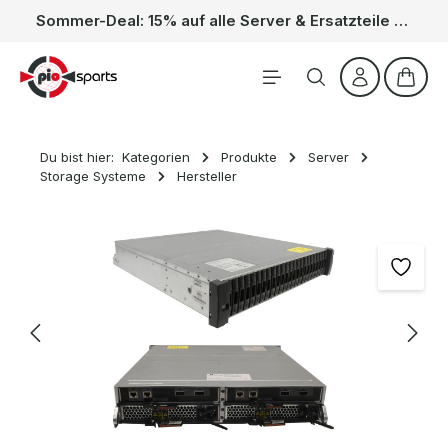
Sommer-Deal: 15% auf alle Server & Ersatzteile – Kein Code nötig, der Rabatt wird automatisch im Warenkorb abgezogen. Gültig vom 01.06. bis 31.08.
Zum Hauptinhalt springen
Waren
Du bist hier:
Kategorien
Produkte
Server
Storage Systeme
Hersteller
Bildergalerie überspringen