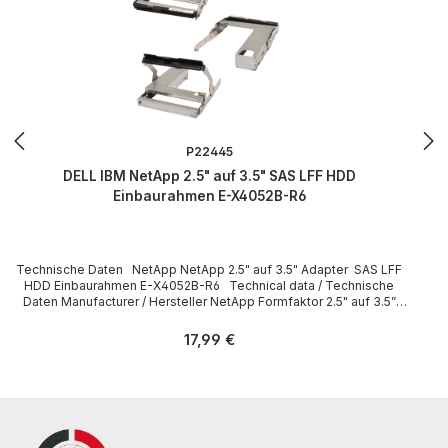
P22445
DELL IBM NetApp 2.5" auf 3.5" SAS LFF HDD
Einbaurahmen E-X4052B-R6
Technische Daten NetApp NetApp 2.5" auf 3.5" Adapter SAS LFF
HDD Einbaurahmen E-X4052B-R6 Technical data / Technische
Daten Manufacturer / Hersteller NetApp Formfaktor 2.5" auf 3.5”
Adapter Einbaurahmen/Caddy Dell PN E-X4052B-R6
Compatibility / Kompatibilität NetApp DE6600 / Power Vault
Regulärer Preis:
17,99 €
MD3060, 3260, 3460, 3660, 3860 LieferumfangDelivery /
Lieferumfang 1 x NetApp 2.5" auf 3.5" Adapter SAS LFF HDD
Einbaurahmen E-X4052B-R6 More information and details can be
found on the pages of the manufacturer. Weitere Informationen und
Details finden Sie auf den Seiten des Herstellers. All parts are used
but 100% OK!!! Alle Teile sind gebraucht aber 100 % in Ordnung!!!