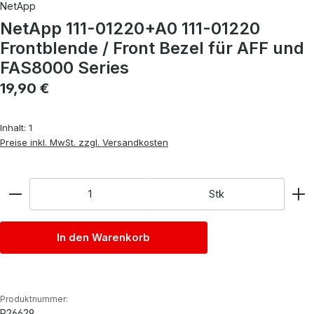
NetApp
NetApp 111-01220+A0 111-01220
Frontblende / Front Bezel für AFF und
FAS8000 Series
Regulärer Preis:
19,90 €
Inhalt:
1
Preise inkl. MwSt. zzgl. Versandkosten
Anzahl
Stk
In den Warenkorb
Produktnummer:
P26629