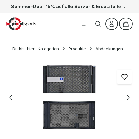
Sommer-Deal: 15% auf alle Server & Ersatzteile – Kein Code nötig, der Rabatt wird automatisch im Warenkorb abgezogen. Gültig vom 01.06. bis 31.08.
Zum Hauptinhalt springen
Waren
Du bist hier:
Kategorien
Produkte
Abdeckungen
Bildergalerie überspringen