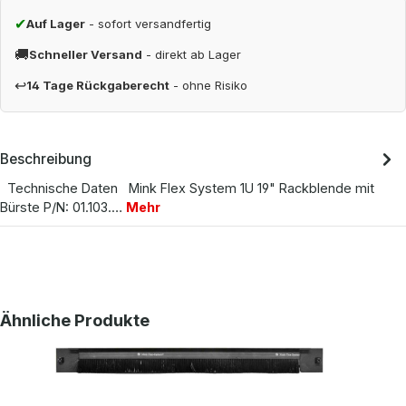
✔
Auf Lager
- sofort versandfertig
🚚
Schneller Versand
- direkt ab Lager
↩
14 Tage Rückgaberecht
- ohne Risiko
Beschreibung
Technische Daten Mink Flex System 1U 19" Rackblende mit
Bürste P/N: 01.103.…
Mehr
Produktgalerie überspringen
Ähnliche Produkte