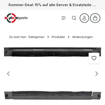
Sommer-Deal: 15% auf alle Server & Ersatzteile – Kein Code nötig, der Rabatt wird automatisch im Warenkorb abgezogen. Gültig vom 01.06. bis 31.08.
Zum Hauptinhalt springen
Waren
Du bist hier:
Kategorien
Produkte
Abdeckungen
Bildergalerie überspringen