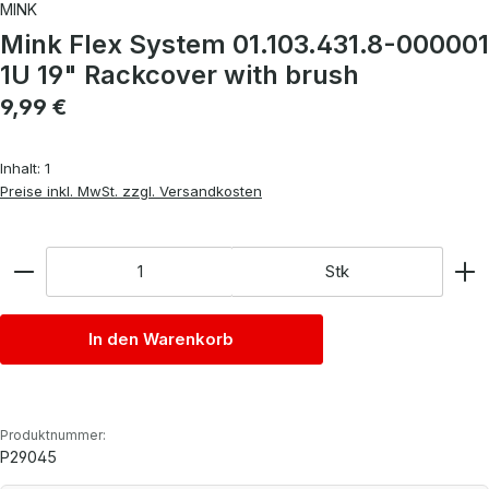
MINK
Mink Flex System 01.103.431.8-000001
1U 19" Rackcover with brush
Regulärer Preis:
9,99 €
Inhalt:
1
Preise inkl. MwSt. zzgl. Versandkosten
Anzahl
Stk
In den Warenkorb
Produktnummer:
P29045