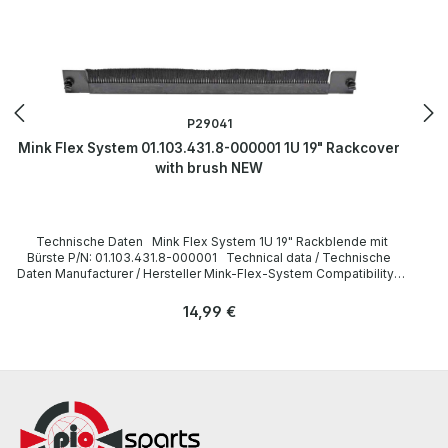
P29041
Mink Flex System 01.103.431.8-000001 1U 19" Rackcover
with brush NEW
Technische Daten Mink Flex System 1U 19" Rackblende mit
Bürste P/N: 01.103.431.8-000001 Technical data / Technische
Daten Manufacturer / Hersteller Mink-Flex-System Compatibility /
Kompatibilität Universal LieferumfangDelivery Contents /
Lieferumfang 1 x 1U 19" Rackblende mit Bürste The hardware has
Regulärer Preis:
14,99 €
been overhauled and tested by us. Die Hardware wurde von uns
überholt und getestet. More information and details can be found
on the pages of the manufacturer. Weitere Informationen und
Details finden Sie auf den Seiten des Herstellers.