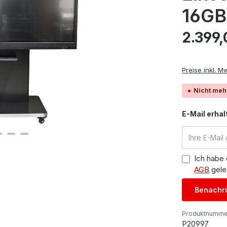
16G
Regulärer Pre
2.399,
Preise inkl. M
Nicht meh
E-Mail erhal
Ich habe
AGB
gele
Benachri
Produktnumme
P20997