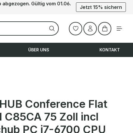
b abgezogen. Gültig vom 01.06.
Jetzt 15% sichern
Warenkorb ent
ÜBER UNS
KONTAKT
UB Conference Flat
 C85CA 75 Zoll incl
chub PC i7-6700 CPU