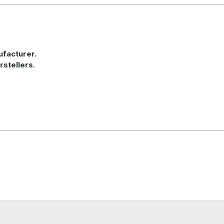
ufacturer
.
rstellers.