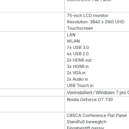
75
-inch LCD monitor
Resolution: 3840 x 2160 UHD
Touchscreen
LAN
WLAN
7x USB 3.0
4x USB 2.0
2x HDMI out
3x HDMI in
2x VGA in
2x Audio in
USB Touch in
Vorinstalliert / Windows 7 pr
Nvidia Geforce GT 730
C85CA Conference Flat Panel
Standf
uß beweglich
Eingabestift passiv