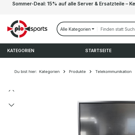
Sommer-Deal: 15% auf alle Server & Ersatzteile – K
 Hauptinhalt springen
Zur Suche springen
Zur Hauptnavigation springen
Alle Kategorien
KATEGORIEN
STARTSEITE
Du bist hier:
Kategorien
Produkte
Telekommunikation
Bildergalerie überspringen