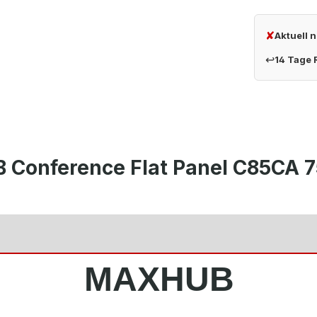
✘
Aktuell 
↩
14 Tage
onference Flat Panel C85CA 75 
MAXHUB