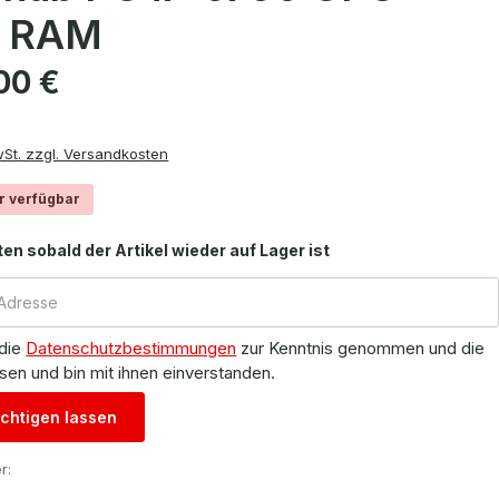
B RAM
is:
00 €
wSt. zzgl. Versandkosten
r verfügbar
ten sobald der Artikel wieder auf Lager ist
 die
Datenschutzbestimmungen
zur Kenntnis genommen und die
sen und bin mit ihnen einverstanden.
chtigen lassen
r: