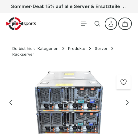
Sommer-Deal: 15% auf alle Server & Ersatzteile – Kein Code nötig, der Rabatt wird automatisch im Warenkorb abgezogen. Gültig vom 01.06. bis 31.08.
Zum Hauptinhalt springen
Waren
Du bist hier:
Kategorien
Produkte
Server
Rackserver
Bildergalerie überspringen