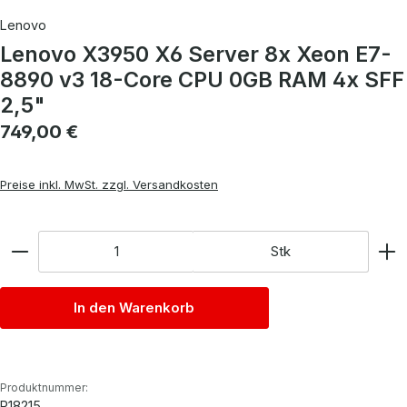
Lenovo
Lenovo X3950 X6 Server 8x Xeon E7-
8890 v3 18-Core CPU 0GB RAM 4x SFF
2,5"
Regulärer Preis:
749,00 €
Preise inkl. MwSt. zzgl. Versandkosten
Anzahl
Stk
In den Warenkorb
Produktnummer:
P18215