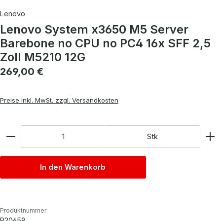
Lenovo
Lenovo System x3650 M5 Server
Barebone no CPU no PC4 16x SFF 2,5
Zoll M5210 12G
Regulärer Preis:
269,00 €
Preise inkl. MwSt. zzgl. Versandkosten
Anzahl
Stk
In den Warenkorb
Produktnummer:
P20659