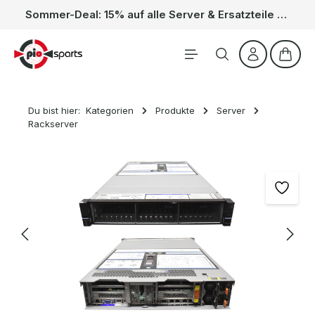
Sommer-Deal: 15% auf alle Server & Ersatzteile – Kein Code nötig, der Rabatt wird automatisch im Warenkorb abgezogen. Gültig vom 01.06. bis 31.08.
Zum Hauptinhalt springen
Waren
Du bist hier:
Kategorien
Produkte
Server
Rackserver
Bildergalerie überspringen