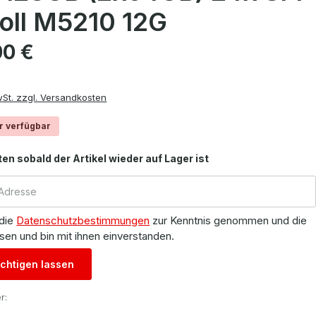
Zoll M5210 12G
is:
00 €
wSt. zzgl. Versandkosten
r verfügbar
ten sobald der Artikel wieder auf Lager ist
 die
Datenschutzbestimmungen
zur Kenntnis genommen und die
sen und bin mit ihnen einverstanden.
chtigen lassen
r: