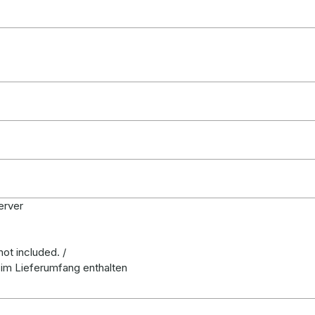
erver
ot included. /
t im Lieferumfang enthalten