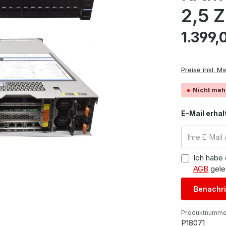
2,5 
Regulärer Pre
1.399,
Preise inkl. M
Nicht meh
E-Mail erhal
Ich habe
AGB
gele
Benachri
Produktnumme
P18071