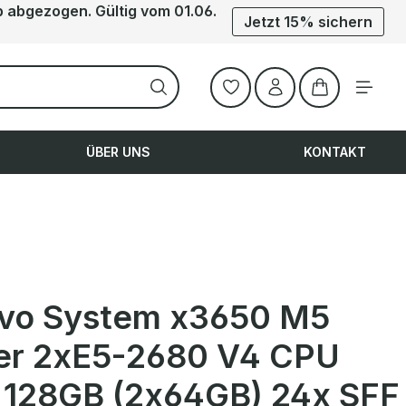
b abgezogen. Gültig vom 01.06.
Jetzt 15% sichern
Warenkorb ent
ÜBER UNS
KONTAKT
vo System x3650 M5
er 2xE5-2680 V4 CPU
128GB (2x64GB) 24x SFF