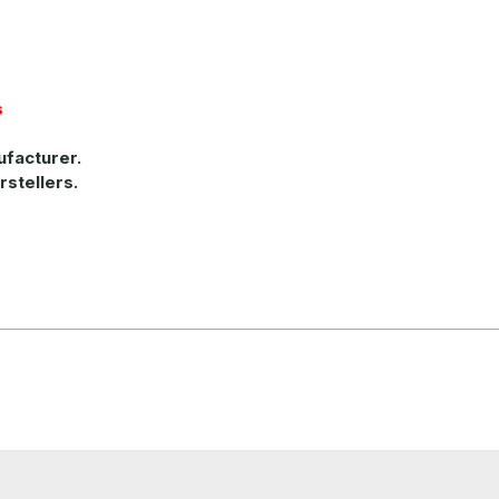
s
ufacturer.
rstellers.