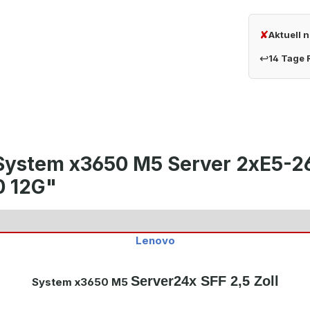
✘
Aktuell 
↩
14 Tage
 System x3650 M5 Server 2xE5-
0 12G"
Lenovo
Server
24x SFF 2,5 Zoll
System x3650 M5