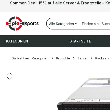
Sommer-Deal: 15% auf alle Server & Ersatzteile – K
 Hauptinhalt springen
Zur Suche springen
Zur Hauptnavigation springen
Alle Kategorien
KATEGORIEN
STARTSEITE
Du bist hier:
Kategorien
Produkte
Server
Rackserv
Bildergalerie überspringen