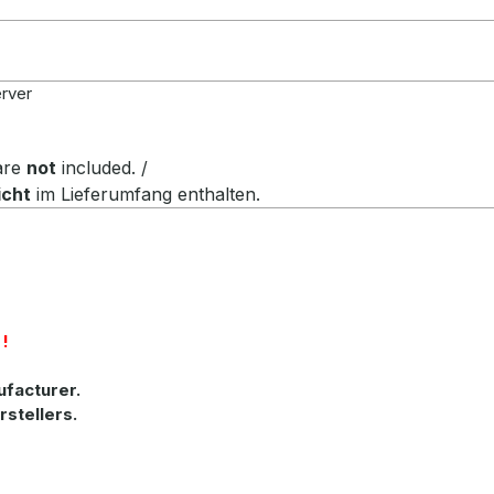
rver
 are
not
included. /
icht
im Lieferumfang enthalten
.
!
ufacturer.
rstellers.