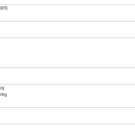
811)
tig
itig