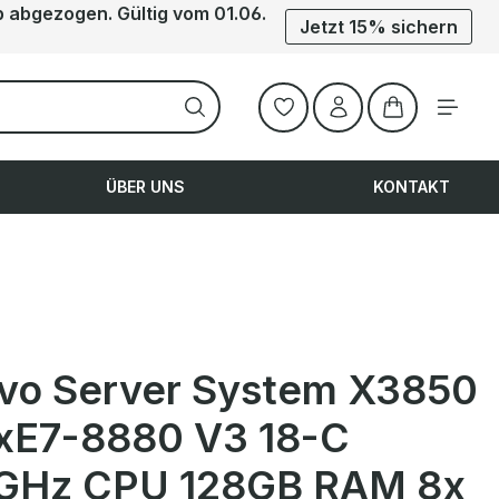
b abgezogen. Gültig vom 01.06.
Jetzt 15% sichern
Warenkorb ent
ÜBER UNS
KONTAKT
vo Server System X3850
xE7-8880 V3 18-C
GHz CPU 128GB RAM 8x