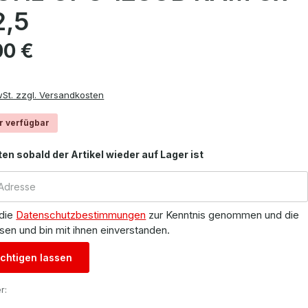
2,5
is:
00 €
wSt. zzgl. Versandkosten
r verfügbar
ten sobald der Artikel wieder auf Lager ist
 die
Datenschutzbestimmungen
zur Kenntnis genommen und die
sen und bin mit ihnen einverstanden.
chtigen lassen
r: