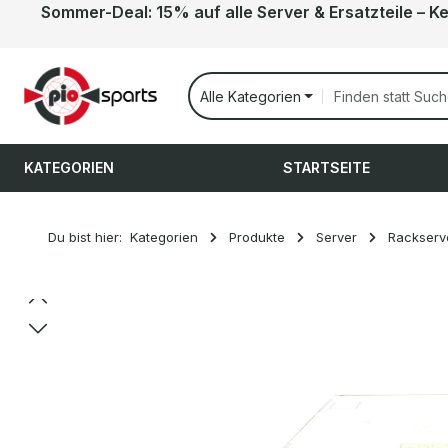
Sommer-Deal: 15% auf alle Server & Ersatzteile – K
 Hauptinhalt springen
Zur Suche springen
Zur Hauptnavigation springen
Alle Kategorien
KATEGORIEN
STARTSEITE
Du bist hier:
Kategorien
Produkte
Server
Rackserv
Bildergalerie überspringen