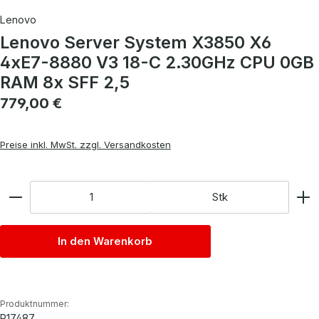
Lenovo
Lenovo Server System X3850 X6
4xE7-8880 V3 18-C 2.30GHz CPU 0GB
RAM 8x SFF 2,5
Regulärer Preis:
779,00 €
Preise inkl. MwSt. zzgl. Versandkosten
Anzahl
Stk
In den Warenkorb
Produktnummer:
P17487