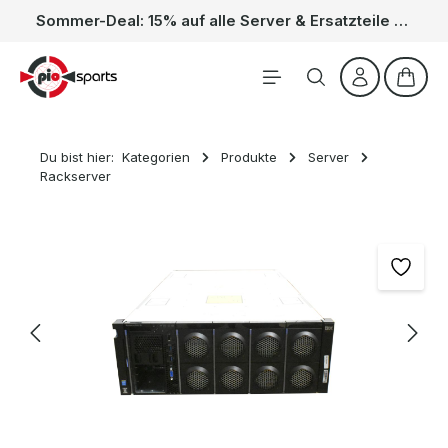
Sommer-Deal: 15% auf alle Server & Ersatzteile – Kein Code nötig, der Rabatt wird automatisch im Warenkorb abgezogen. Gültig vom 01.06. bis 31.08.
Zum Hauptinhalt springen
Waren
Du bist hier:
Kategorien
Produkte
Server
Rackserver
Bildergalerie überspringen