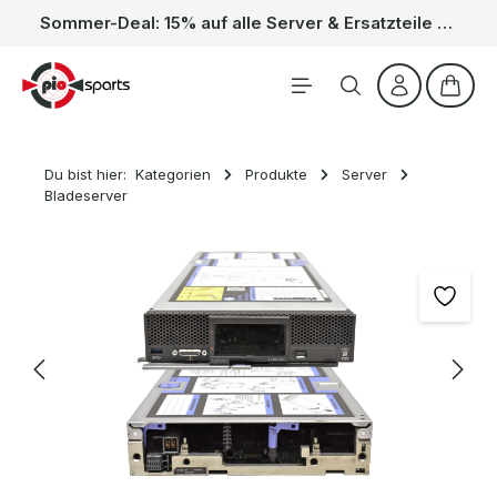
Sommer-Deal: 15% auf alle Server & Ersatzteile – Kein Code nötig, der Rabatt wird automatisch im Warenkorb abgezogen. Gültig vom 01.06. bis 31.08.
Zum Hauptinhalt springen
Waren
Du bist hier:
Kategorien
Produkte
Server
Bladeserver
Bildergalerie überspringen