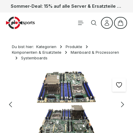
Sommer-Deal: 15% auf alle Server & Ersatzteile – Kein Code nötig, der Rabatt wird automatisch im Warenkorb abgezogen. Gültig vom 01.06. bis 31.08.
Zum Hauptinhalt springen
Waren
Du bist hier:
Kategorien
Produkte
Komponenten & Ersatzteile
Mainboard & Prozessoren
Systemboards
Bildergalerie überspringen