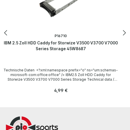
P16710
IBM 2.5 Zoll HDD Caddy for Storwize V3500 V3700 V7000
Series Storage 45W8687
Technische Daten <?xml:namespace prefix="o" ns="urn:schemas-
microsoft-com:office:office" /> IBM2.5 Zoll HDD Caddy for
Storwize V3500 V3700 V7000 Series Storage Technical data /
Technische Daten Manufacturer / Hersteller IBM Model M07625
IBM P/N 45W8687, 45W2107 Compatibility / Kompatibilität IBM
Regulärer Preis:
4,99 €
Storwize V3500 V3700 V7000 Storage LieferumfangDelivery /
Lieferumfang 1x IBM 45W8687 2.5 Zoll HDD Caddy More
information and details can be found on the pages of the
manufacturer.Weitere Informationen und Details finden Sie auf den
Seiten des Herstellers.All parts are used but 100% OK!!!Alle Teile
sind gebraucht aber 100 % in Ordnung!!!