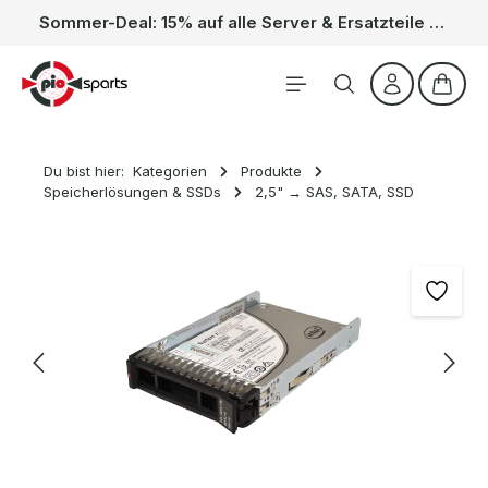
Sommer-Deal: 15% auf alle Server & Ersatzteile – Kein Code nötig, der Rabatt wird automatisch im Warenkorb abgezogen. Gültig vom 01.06. bis 31.08.
Zum Hauptinhalt springen
Waren
Du bist hier:
Kategorien
Produkte
Speicherlösungen & SSDs
2,5" → SAS, SATA, SSD
Bildergalerie überspringen