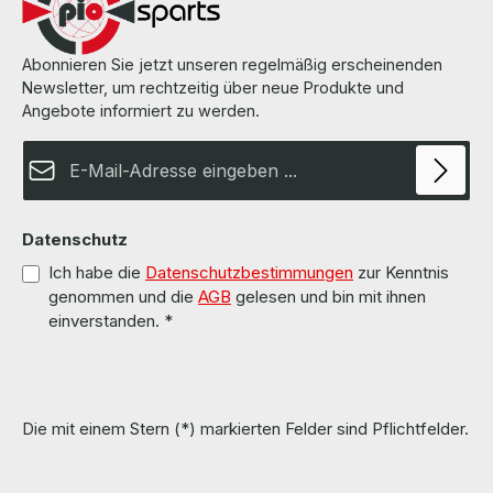
manufacturer. Weitere Informationen und Details finden Sie auf den
Seiten des Herstellers. All parts are used but 100% OK!!! Alle Teile
sind gebraucht aber 100 % in Ordnung!!!
Abonnieren Sie jetzt unseren regelmäßig erscheinenden
Newsletter, um rechtzeitig über neue Produkte und
Angebote informiert zu werden.
E-Mail-Adresse*
Datenschutz
Ich habe die
Datenschutzbestimmungen
zur Kenntnis
genommen und die
AGB
gelesen und bin mit ihnen
einverstanden.
*
Die mit einem Stern (*) markierten Felder sind Pflichtfelder.