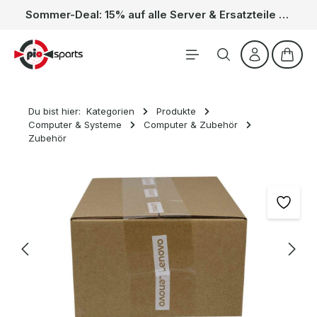
Sommer-Deal: 15% auf alle Server & Ersatzteile – Kein Code nötig, der Rabatt wird automatisch im Warenkorb abgezogen. Gültig vom 01.06. bis 31.08.
Zum Hauptinhalt springen
Waren
Du bist hier:
Kategorien
Produkte
Computer & Systeme
Computer & Zubehör
Zubehör
Bildergalerie überspringen