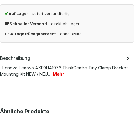
✔
Auf Lager
- sofort versandfertig
🚚
Schneller Versand
- direkt ab Lager
↩
14 Tage Rückgaberecht
- ohne Risiko
Beschreibung
Lenovo Lenovo 4XF0H41079 ThinkCentre Tiny Clamp Bracket
Mounting Kit NEW / NEU…
Mehr
Produktgalerie überspringen
Ähnliche Produkte