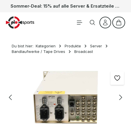
Sommer-Deal: 15% auf alle Server & Ersatzteile – Kein Code nötig, der Rabatt wird automatisch im Warenkorb abgezogen. Gültig vom 01.06. bis 31.08.
Zum Hauptinhalt springen
Waren
Du bist hier:
Kategorien
Produkte
Server
Bandlaufwerke / Tape Drives
Broadcast
Bildergalerie überspringen