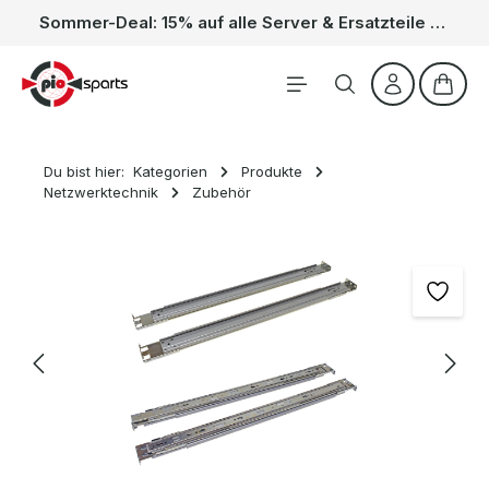
Sommer-Deal: 15% auf alle Server & Ersatzteile – Kein Code nötig, der Rabatt wird automatisch im Warenkorb abgezogen. Gültig vom 01.06. bis 31.08.
Zum Hauptinhalt springen
Waren
Du bist hier:
Kategorien
Produkte
Netzwerktechnik
Zubehör
Bildergalerie überspringen