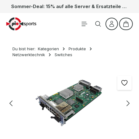
Sommer-Deal: 15% auf alle Server & Ersatzteile – Kein Code nötig, der Rabatt wird automatisch im Warenkorb abgezogen. Gültig vom 01.06. bis 31.08.
Zum Hauptinhalt springen
Waren
Du bist hier:
Kategorien
Produkte
Netzwerktechnik
Switches
Bildergalerie überspringen