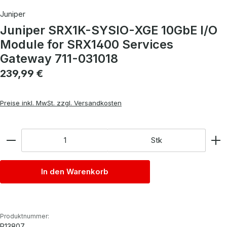
Juniper
Juniper SRX1K-SYSIO-XGE 10GbE I/O
Module for SRX1400 Services
Gateway 711-031018
Regulärer Preis:
239,99 €
Preise inkl. MwSt. zzgl. Versandkosten
Anzahl
Stk
In den Warenkorb
Produktnummer:
P13807