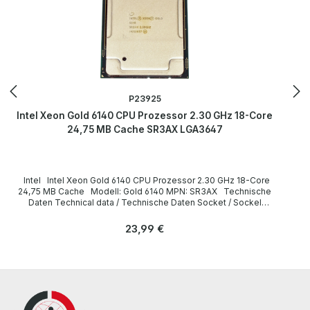
P23925
Intel Xeon Gold 6140 CPU Prozessor 2.30 GHz 18-Core
24,75 MB Cache SR3AX LGA3647
Intel Intel Xeon Gold 6140 CPU Prozessor 2.30 GHz 18-Core
24,75 MB Cache Modell: Gold 6140 MPN: SR3AX Technische
Daten Technical data / Technische Daten Socket / Sockel
FCLGA3647 Cores / Kerne 18 Threads 36 Clock speed /
Taktfrequenz 2.30GHz (Turbo: 3.70GHz) Cache 24,75 MB
Regulärer Preis:
23,99 €
Instruction set / Befehlssatz 64-bit Memory Types / Speichertypen
DDR4-2666 Max. Memory Size / Max. Speichergröße 768 GB
LieferumfangDelivery / Lieferumfang 1 x Intel Xeon Gold 6140 CPU
(without heatsink and fan) / ohne Kühlkörper und Lüfter) All parts
are used but 100% working. Alle Teile sind gebraucht aber 100 % in
Ordnung. More information and details can be found on the pages
of the manufacturer. Weitere Informationen und Details finden Sie