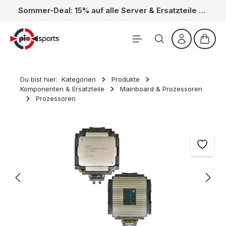
Sommer-Deal: 15% auf alle Server & Ersatzteile – Kein Code nötig, der Rabatt wird automatisch im Warenkorb abgezogen. Gültig vom 01.06. bis 31.08.
Zum Hauptinhalt springen
Waren
Du bist hier:
Kategorien
Produkte
Komponenten & Ersatzteile
Mainboard & Prozessoren
Prozessoren
Bildergalerie überspringen