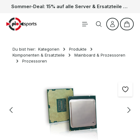
Sommer-Deal: 15% auf alle Server & Ersatzteile – Kein Code nötig, der Rabatt wird automatisch im Warenkorb abgezogen. Gültig vom 01.06. bis 31.08.
Zum Hauptinhalt springen
Waren
Du bist hier:
Kategorien
Produkte
Komponenten & Ersatzteile
Mainboard & Prozessoren
Prozessoren
Bildergalerie überspringen