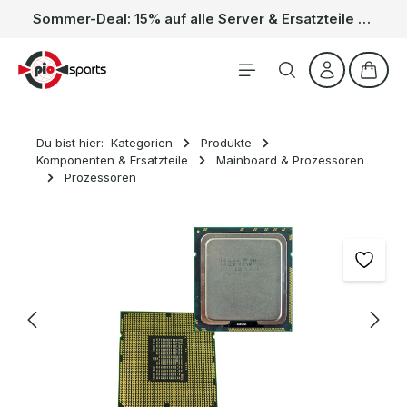
Sommer-Deal: 15% auf alle Server & Ersatzteile – Kein Code nötig, der Rabatt wird automatisch im Warenkorb abgezogen. Gültig vom 01.06. bis 31.08.
Zum Hauptinhalt springen
Waren
Du bist hier:
Kategorien
Produkte
Komponenten & Ersatzteile
Mainboard & Prozessoren
Prozessoren
Bildergalerie überspringen