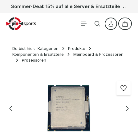
Sommer-Deal: 15% auf alle Server & Ersatzteile – Kein Code nötig, der Rabatt wird automatisch im Warenkorb abgezogen. Gültig vom 01.06. bis 31.08.
Zum Hauptinhalt springen
Waren
Du bist hier:
Kategorien
Produkte
Komponenten & Ersatzteile
Mainboard & Prozessoren
Prozessoren
Bildergalerie überspringen