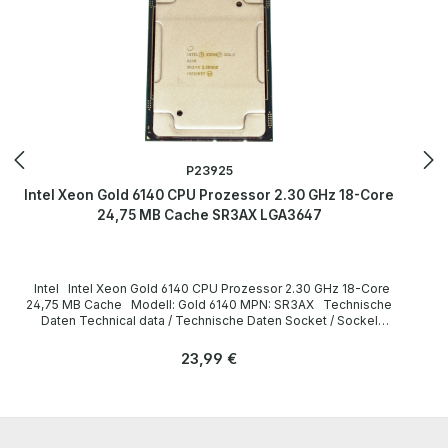
P23925
Intel Xeon Gold 6140 CPU Prozessor 2.30 GHz 18-Core
24,75 MB Cache SR3AX LGA3647
Intel Intel Xeon Gold 6140 CPU Prozessor 2.30 GHz 18-Core
24,75 MB Cache Modell: Gold 6140 MPN: SR3AX Technische
Daten Technical data / Technische Daten Socket / Sockel
FCLGA3647 Cores / Kerne 18 Threads 36 Clock speed /
Taktfrequenz 2.30GHz (Turbo: 3.70GHz) Cache 24,75 MB
Regulärer Preis:
23,99 €
Instruction set / Befehlssatz 64-bit Memory Types / Speichertypen
DDR4-2666 Max. Memory Size / Max. Speichergröße 768 GB
LieferumfangDelivery / Lieferumfang 1 x Intel Xeon Gold 6140 CPU
(without heatsink and fan) / ohne Kühlkörper und Lüfter) All parts
are used but 100% working. Alle Teile sind gebraucht aber 100 % in