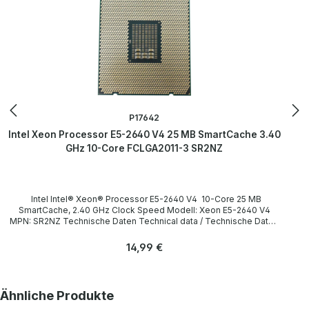
P17642
Intel Xeon Processor E5-2640 V4 25 MB SmartCache 3.40
GHz 10-Core FCLGA2011-3 SR2NZ
Intel Intel® Xeon® Processor E5-2640 V4 10-Core 25 MB
SmartCache, 2.40 GHz Clock Speed Modell: Xeon E5-2640 V4
MPN: SR2NZ Technische Daten Technical data / Technische Daten
Socket / Sockel FCLGA2011-3 Cores / Kerne 8 Threads 16 Clock
speed / Taktfrequenz 2.40GHz (Turbo: 3.40GHz) SmartCache
Regulärer Preis:
14,99 €
15 MB Instruction set / Befehlssatz 64-bit Memory Types /
Speichertypen DDR4 1600/1866/2133 Bus speed /
Busgeschwindigkeit 8 GT/s QPI LieferumfangDelivery /
Lieferumfang 1 x Intel Xeon E5-2640 V4 CPU (without heatsink and
Produktgalerie überspringen
Ähnliche Produkte
fan) / ohne Kühlkörper und Lüfter) More information and details can