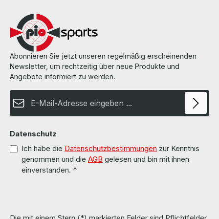
fan) / ohne Kühlkörper und Lüfter) More information and details can
be found on the pages of the manufacturer. Weitere Informationen
und Details finden Sie auf den Seiten des Herstellers. All parts are
used but 100% OK!!! Alle Teile sind gebraucht aber 100 % in
Ordnung!!!
Abonnieren Sie jetzt unseren regelmäßig erscheinenden
Newsletter, um rechtzeitig über neue Produkte und
Angebote informiert zu werden.
E-Mail-Adresse*
Datenschutz
Ich habe die
Datenschutzbestimmungen
zur Kenntnis
genommen und die
AGB
gelesen und bin mit ihnen
einverstanden.
*
Die mit einem Stern (*) markierten Felder sind Pflichtfelder.