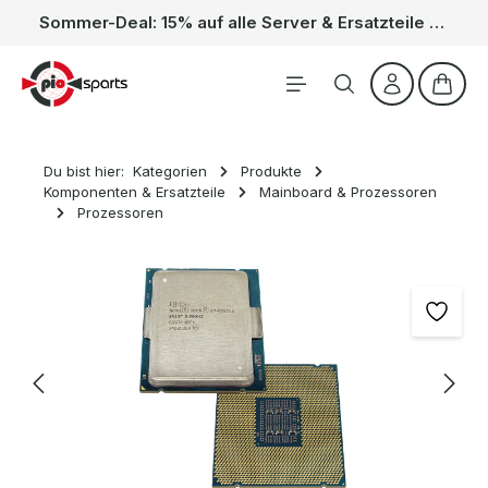
Sommer-Deal: 15% auf alle Server & Ersatzteile – Kein Code nötig, der Rabatt wird automatisch im Warenkorb abgezogen. Gültig vom 01.06. bis 31.08.
Zum Hauptinhalt springen
Waren
Du bist hier:
Kategorien
Produkte
Komponenten & Ersatzteile
Mainboard & Prozessoren
Prozessoren
Bildergalerie überspringen