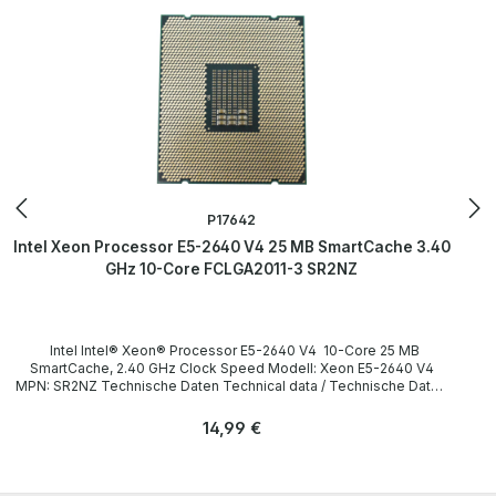
be found on the pages of the manufacturer. Weitere Informationen
und Details finden Sie auf den Seiten des Herstellers. All parts are
used but 100% OK!!! Alle Teile sind gebraucht aber 100 % in
Ordnung!!!
P17642
Intel Xeon Processor E5-2640 V4 25 MB SmartCache 3.40
GHz 10-Core FCLGA2011-3 SR2NZ
Intel Intel® Xeon® Processor E5-2640 V4 10-Core 25 MB
SmartCache, 2.40 GHz Clock Speed Modell: Xeon E5-2640 V4
MPN: SR2NZ Technische Daten Technical data / Technische Daten
Socket / Sockel FCLGA2011-3 Cores / Kerne 8 Threads 16 Clock
speed / Taktfrequenz 2.40GHz (Turbo: 3.40GHz) SmartCache
Regulärer Preis:
14,99 €
15 MB Instruction set / Befehlssatz 64-bit Memory Types /
Speichertypen DDR4 1600/1866/2133 Bus speed /
Busgeschwindigkeit 8 GT/s QPI LieferumfangDelivery /
Lieferumfang 1 x Intel Xeon E5-2640 V4 CPU (without heatsink and