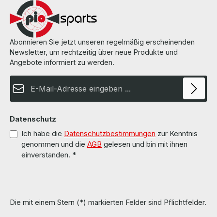
be found on the pages of the manufacturer. Weitere Informationen
und Details finden Sie auf den Seiten des Herstellers. All parts are
used but 100% OK!!! Alle Teile sind gebraucht aber 100 % in
Ordnung!!!
Abonnieren Sie jetzt unseren regelmäßig erscheinenden
Newsletter, um rechtzeitig über neue Produkte und
Angebote informiert zu werden.
E-Mail-Adresse*
Datenschutz
Ich habe die
Datenschutzbestimmungen
zur Kenntnis
genommen und die
AGB
gelesen und bin mit ihnen
einverstanden.
*
Die mit einem Stern (*) markierten Felder sind Pflichtfelder.