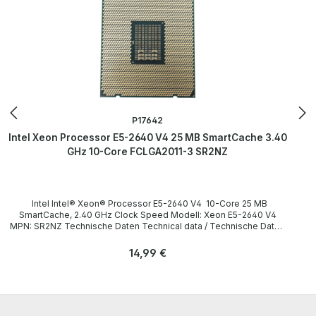
P17642
Intel Xeon Processor E5-2640 V4 25 MB SmartCache 3.40
GHz 10-Core FCLGA2011-3 SR2NZ
Intel Intel® Xeon® Processor E5-2640 V4 10-Core 25 MB
SmartCache, 2.40 GHz Clock Speed Modell: Xeon E5-2640 V4
MPN: SR2NZ Technische Daten Technical data / Technische Daten
Socket / Sockel FCLGA2011-3 Cores / Kerne 8 Threads 16 Clock
speed / Taktfrequenz 2.40GHz (Turbo: 3.40GHz) SmartCache
Regulärer Preis:
14,99 €
15 MB Instruction set / Befehlssatz 64-bit Memory Types /
Speichertypen DDR4 1600/1866/2133 Bus speed /
Busgeschwindigkeit 8 GT/s QPI LieferumfangDelivery /
Lieferumfang 1 x Intel Xeon E5-2640 V4 CPU (without heatsink and
fan) / ohne Kühlkörper und Lüfter) More information and details can