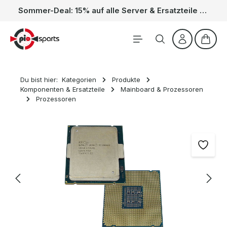
Sommer-Deal: 15% auf alle Server & Ersatzteile – Kein Code nötig, der Rabatt wird automatisch im Warenkorb abgezogen. Gültig vom 01.06. bis 31.08.
Zum Hauptinhalt springen
Waren
Du bist hier:
Kategorien
Produkte
Komponenten & Ersatzteile
Mainboard & Prozessoren
Prozessoren
Bildergalerie überspringen