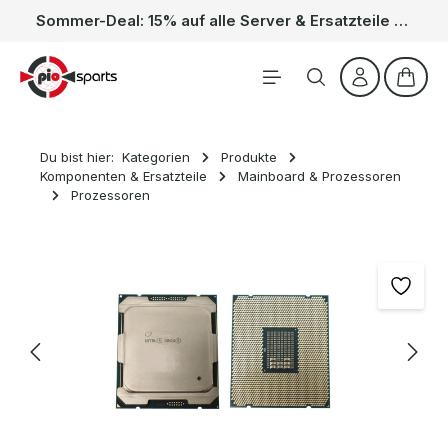
Sommer-Deal: 15% auf alle Server & Ersatzteile – Kein Code nötig, der Rabatt wird automatisch im Warenkorb abgezogen. Gültig vom 01.06. bis 31.08.
Zum Hauptinhalt springen
Waren
Du bist hier:
Kategorien
Produkte
Komponenten & Ersatzteile
Mainboard & Prozessoren
Prozessoren
Bildergalerie überspringen