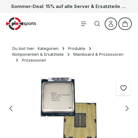
Sommer-Deal: 15% auf alle Server & Ersatzteile – Kein Code nötig, der Rabatt wird automatisch im Warenkorb abgezogen. Gültig vom 01.06. bis 31.08.
Zum Hauptinhalt springen
Waren
Du bist hier:
Kategorien
Produkte
Komponenten & Ersatzteile
Mainboard & Prozessoren
Prozessoren
Bildergalerie überspringen