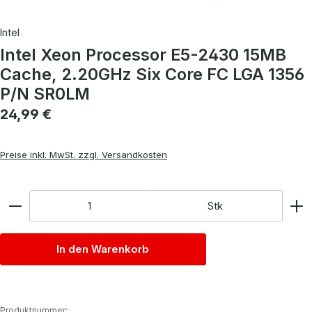
Intel
Intel Xeon Processor E5-2430 15MB
Cache, 2.20GHz Six Core FC LGA 1356
P/N SR0LM
Regulärer Preis:
24,99 €
Preise inkl. MwSt. zzgl. Versandkosten
Anzahl
Stk
In den Warenkorb
Produktnummer: