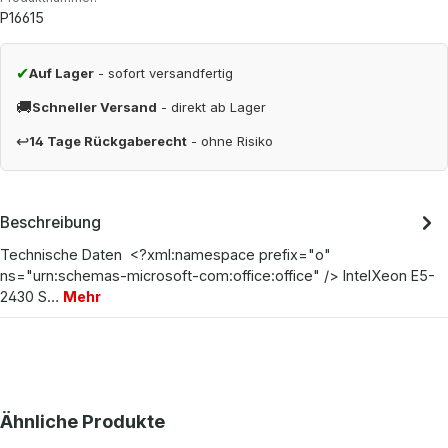
P16615
✔
Auf Lager
- sofort versandfertig
🚚
Schneller Versand
- direkt ab Lager
↩
14 Tage Rückgaberecht
- ohne Risiko
Beschreibung
Technische Daten <?xml:namespace prefix="o"
ns="urn:schemas-microsoft-com:office:office" /> IntelXeon E5-
2430 S…
Mehr
Produktgalerie überspringen
Ähnliche Produkte