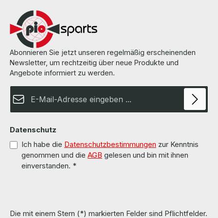
fan) / ohne Kühlkörper und Lüfter) More information and details can
be found on the pages of the manufacturer. Weitere Informationen
und Details finden Sie auf den Seiten des Herstellers. All parts are
used but 100% OK!!! Alle Teile sind gebraucht aber 100 % in
Ordnung!!!
Abonnieren Sie jetzt unseren regelmäßig erscheinenden
Newsletter, um rechtzeitig über neue Produkte und
Angebote informiert zu werden.
E-Mail-Adresse*
Datenschutz
Ich habe die
Datenschutzbestimmungen
zur Kenntnis
genommen und die
AGB
gelesen und bin mit ihnen
einverstanden.
*
Die mit einem Stern (*) markierten Felder sind Pflichtfelder.