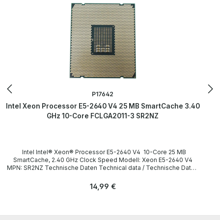
P17642
Intel Xeon Processor E5-2640 V4 25 MB SmartCache 3.40
GHz 10-Core FCLGA2011-3 SR2NZ
Intel Intel® Xeon® Processor E5-2640 V4 10-Core 25 MB
SmartCache, 2.40 GHz Clock Speed Modell: Xeon E5-2640 V4
MPN: SR2NZ Technische Daten Technical data / Technische Daten
Socket / Sockel FCLGA2011-3 Cores / Kerne 8 Threads 16 Clock
speed / Taktfrequenz 2.40GHz (Turbo: 3.40GHz) SmartCache
Regulärer Preis:
14,99 €
15 MB Instruction set / Befehlssatz 64-bit Memory Types /
Speichertypen DDR4 1600/1866/2133 Bus speed /
Busgeschwindigkeit 8 GT/s QPI LieferumfangDelivery /
Lieferumfang 1 x Intel Xeon E5-2640 V4 CPU (without heatsink and