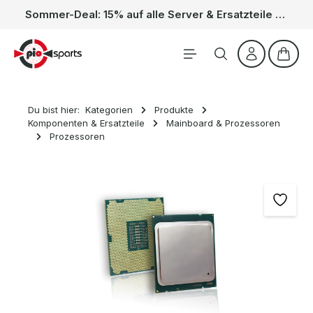
Sommer-Deal: 15% auf alle Server & Ersatzteile – Kein Code nötig, der Rabatt wird automatisch im Warenkorb abgezogen. Gültig vom 01.06. bis 31.08.
Zum Hauptinhalt springen
Waren
Du bist hier:
Kategorien
Produkte
Komponenten & Ersatzteile
Mainboard & Prozessoren
Prozessoren
Bildergalerie überspringen