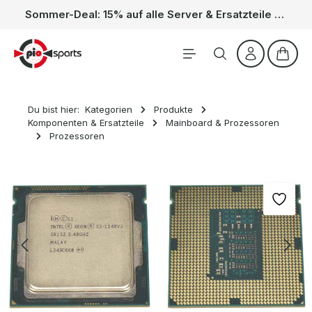
Sommer-Deal: 15% auf alle Server & Ersatzteile – Kein Code nötig, der Rabatt wird automatisch im Warenkorb abgezogen. Gültig vom 01.06. bis 31.08.
Zum Hauptinhalt springen
Waren
Du bist hier:
Kategorien
Produkte
Komponenten & Ersatzteile
Mainboard & Prozessoren
Prozessoren
Bildergalerie überspringen