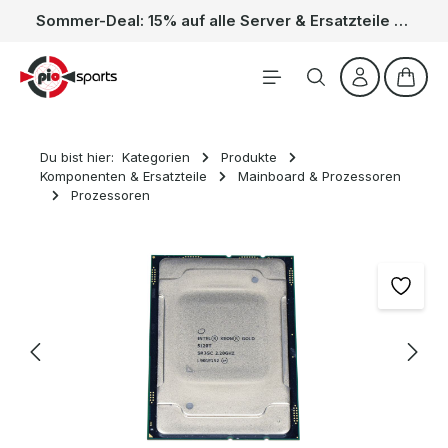
Sommer-Deal: 15% auf alle Server & Ersatzteile – Kein Code nötig, der Rabatt wird automatisch im Warenkorb abgezogen. Gültig vom 01.06. bis 31.08.
Zum Hauptinhalt springen
Waren
Du bist hier:
Kategorien
Produkte
Komponenten & Ersatzteile
Mainboard & Prozessoren
Prozessoren
Bildergalerie überspringen