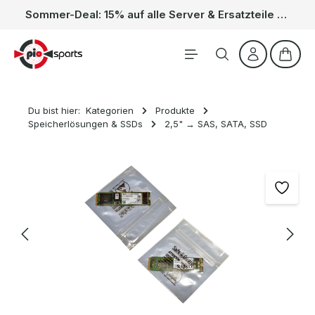
Sommer-Deal: 15% auf alle Server & Ersatzteile – Kein Code nötig, der Rabatt wird automatisch im Warenkorb abgezogen. Gültig vom 01.06. bis 31.08.
Zum Hauptinhalt springen
Waren
Du bist hier:
Kategorien
Produkte
Speicherlösungen & SSDs
2,5" → SAS, SATA, SSD
Bildergalerie überspringen