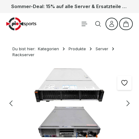
Sommer-Deal: 15% auf alle Server & Ersatzteile – Kein Code nötig, der Rabatt wird automatisch im Warenkorb abgezogen. Gültig vom 01.06. bis 31.08.
Zum Hauptinhalt springen
Waren
Du bist hier:
Kategorien
Produkte
Server
Rackserver
Bildergalerie überspringen