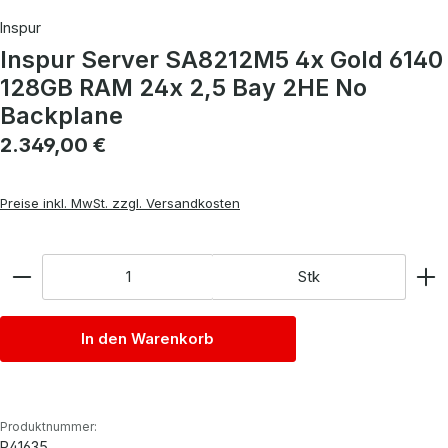
Inspur
Inspur Server SA8212M5 4x Gold 6140
128GB RAM 24x 2,5 Bay 2HE No
Backplane
Regulärer Preis:
2.349,00 €
Preise inkl. MwSt. zzgl. Versandkosten
Anzahl
Stk
In den Warenkorb
Produktnummer:
P41635