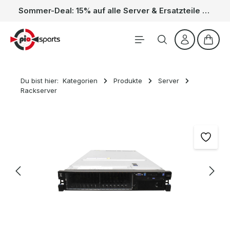
Sommer-Deal: 15% auf alle Server & Ersatzteile – Kein Code nötig, der Rabatt wird automatisch im Warenkorb abgezogen. Gültig vom 01.06. bis 31.08.
Zum Hauptinhalt springen
Waren
Du bist hier:
Kategorien
Produkte
Server
Rackserver
Bildergalerie überspringen