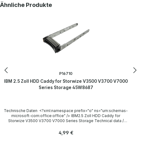
Produktgalerie überspringen
Ähnliche Produkte
P16710
IBM 2.5 Zoll HDD Caddy for Storwize V3500 V3700 V7000
Series Storage 45W8687
Technische Daten <?xml:namespace prefix="o" ns="urn:schemas-
microsoft-com:office:office" /> IBM2.5 Zoll HDD Caddy for
Storwize V3500 V3700 V7000 Series Storage Technical data /
Technische Daten Manufacturer / Hersteller IBM Model M07625
IBM P/N 45W8687, 45W2107 Compatibility / Kompatibilität IBM
Regulärer Preis:
4,99 €
Storwize V3500 V3700 V7000 Storage LieferumfangDelivery /
Lieferumfang 1x IBM 45W8687 2.5 Zoll HDD Caddy More