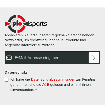
information and details can be found on the pages of the
manufacturer.Weitere Informationen und Details finden Sie auf den
Seiten des Herstellers.All parts are used but 100% OK!!!Alle Teile
sind gebraucht aber 100 % in Ordnung!!!
Abonnieren Sie jetzt unseren regelmäßig erscheinenden
Newsletter, um rechtzeitig über neue Produkte und
Angebote informiert zu werden.
E-Mail-Adresse*
Datenschutz
Ich habe die
Datenschutzbestimmungen
zur Kenntnis
genommen und die
AGB
gelesen und bin mit ihnen
einverstanden.
*