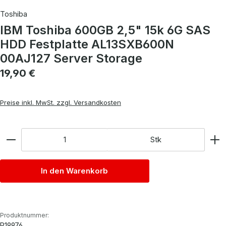
Toshiba
IBM Toshiba 600GB 2,5" 15k 6G SAS
HDD Festplatte AL13SXB600N
00AJ127 Server Storage
Regulärer Preis:
19,90 €
Preise inkl. MwSt. zzgl. Versandkosten
Anzahl
Stk
In den Warenkorb
Produktnummer:
P19976