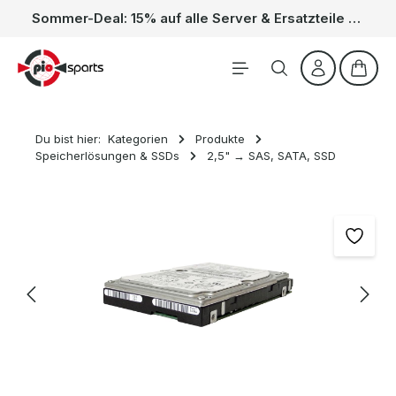
Sommer-Deal: 15% auf alle Server & Ersatzteile – Kein Code nötig, der Rabatt wird automatisch im Warenkorb abgezogen. Gültig vom 01.06. bis 31.08.
Zum Hauptinhalt springen
Waren
Du bist hier:
Kategorien
Produkte
Speicherlösungen & SSDs
2,5" → SAS, SATA, SSD
Bildergalerie überspringen