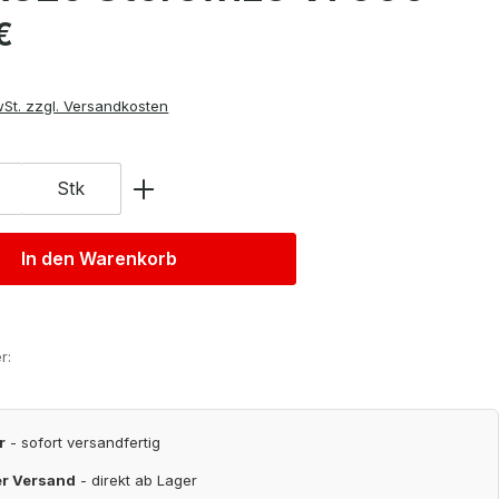
is:
€
wSt. zzgl. Versandkosten
Stk
In den Warenkorb
r:
r
- sofort versandfertig
er Versand
- direkt ab Lager