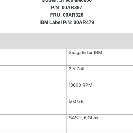
Modell: ST900MM0006
P/N:
00AR397
FRU: 00AR326
IBM Label P/N: 00AR479
Seagate für IBM
2.5 Zoll
10000 RPM
900 GB
SAS-2, 6 Gbps