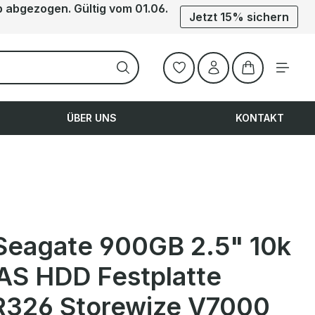
b abgezogen. Gültig vom 01.06.
Jetzt 15% sichern
Warenkorb ent
ÜBER UNS
KONTAKT
Seagate 900GB 2.5" 10k
AS HDD Festplatte
326 Storewize V7000