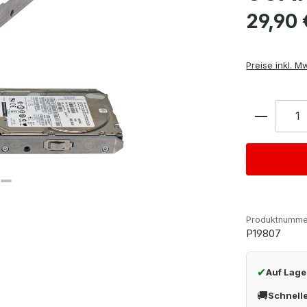
Regulärer Pre
29,90 
Preise inkl. M
Anzahl
Produktnumme
P19807
✔
Auf Lage
🚚
Schnell