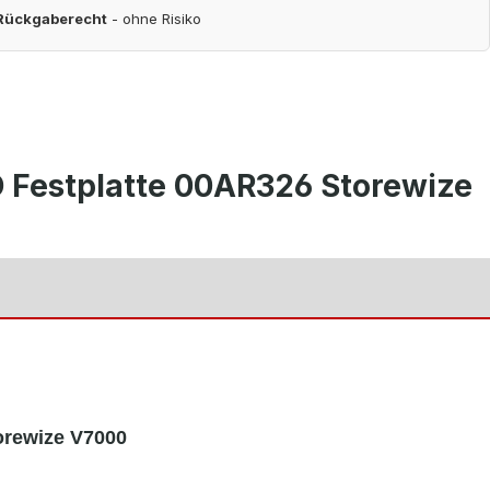
 Rückgaberecht
- ohne Risiko
 Festplatte 00AR326 Storewize
torewize V7000