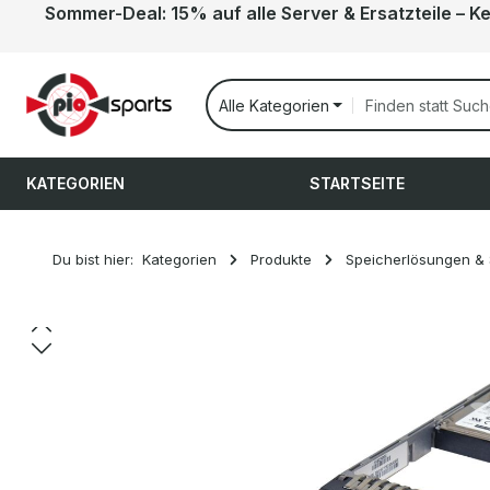
Sommer-Deal: 15% auf alle Server & Ersatzteile – K
 Hauptinhalt springen
Zur Suche springen
Zur Hauptnavigation springen
Alle Kategorien
KATEGORIEN
STARTSEITE
Du bist hier:
Kategorien
Produkte
Speicherlösungen &
Bildergalerie überspringen