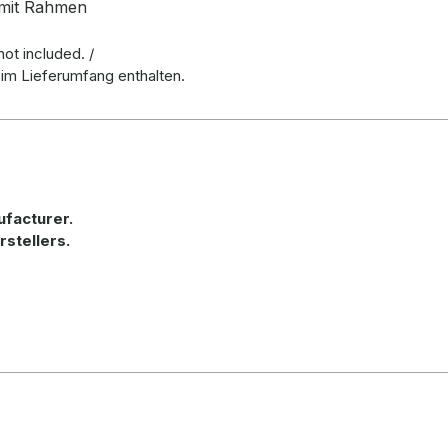
mit Rahmen
ot included. /
 im Lieferumfang enthalten.
ufacturer
.
rstellers.