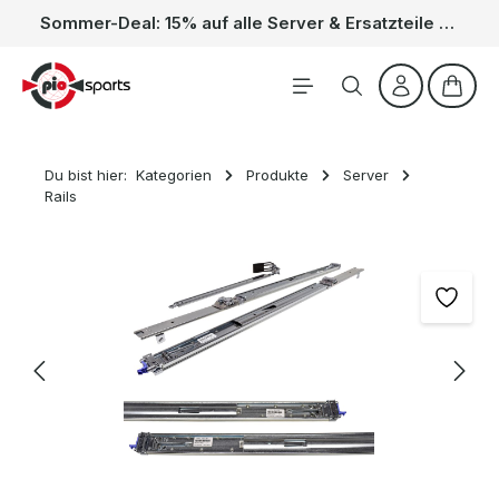
Sommer-Deal: 15% auf alle Server & Ersatzteile – Kein Code nötig, der Rabatt wird automatisch im Warenkorb abgezogen. Gültig vom 01.06. bis 31.08.
Zum Hauptinhalt springen
Waren
Du bist hier:
Kategorien
Produkte
Server
Rails
Bildergalerie überspringen