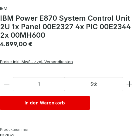
IBM
IBM Power E870 System Control Unit
2U 1x Panel 00E2327 4x PIC 00E2344
2x 00MH600
Regulärer Preis:
4.899,00 €
Preise inkl. MwSt. zzgl. Versandkosten
Anzahl
Stk
In den Warenkorb
Produktnummer:
P17952