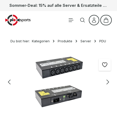
Sommer-Deal: 15% auf alle Server & Ersatzteile – Kein Code nötig, der Rabatt wird automatisch im Warenkorb abgezogen. Gültig vom 01.06. bis 31.08.
Zum Hauptinhalt springen
Waren
Du bist hier:
Kategorien
Produkte
Server
PDU
Bildergalerie überspringen