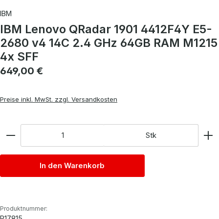
IBM
IBM Lenovo QRadar 1901 4412F4Y E5-
2680 v4 14C 2.4 GHz 64GB RAM M1215
4x SFF
Regulärer Preis:
649,00 €
Preise inkl. MwSt. zzgl. Versandkosten
Anzahl
Stk
In den Warenkorb
Produktnummer:
P17815