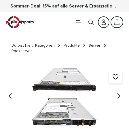
Sommer-Deal: 15% auf alle Server & Ersatzteile – Kein Code nötig, der Rabatt wird automatisch im Warenkorb abgezogen. Gültig vom 01.06. bis 31.08.
Zum Hauptinhalt springen
Waren
Du bist hier:
Kategorien
Produkte
Server
Rackserver
Bildergalerie überspringen