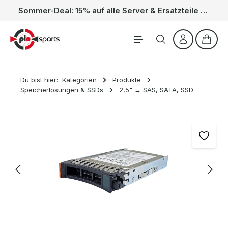
Sommer-Deal: 15% auf alle Server & Ersatzteile – Kein Code nötig, der Rabatt wird automatisch im Warenkorb abgezogen. Gültig vom 01.06. bis 31.08.
Zum Hauptinhalt springen
Waren
Du bist hier:
Kategorien
Produkte
Speicherlösungen & SSDs
2,5" → SAS, SATA, SSD
Bildergalerie überspringen