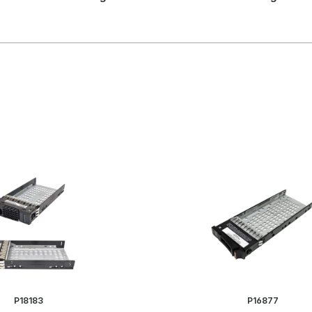
P18183
P16877