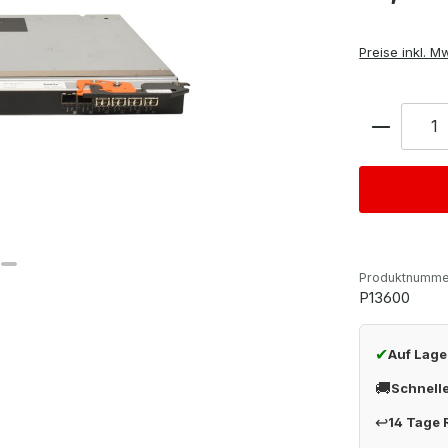
Preise inkl. M
Anzahl
Produktnumme
P13600
✔
Auf Lage
🚚
Schnell
↩
14 Tage