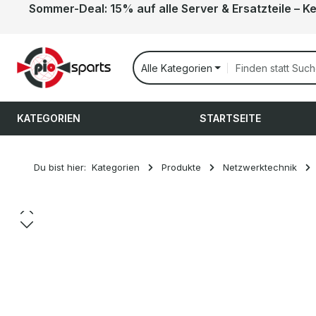
Sommer-Deal: 15% auf alle Server & Ersatzteile – K
 Hauptinhalt springen
Zur Suche springen
Zur Hauptnavigation springen
Alle Kategorien
KATEGORIEN
STARTSEITE
Du bist hier:
Kategorien
Produkte
Netzwerktechnik
Bildergalerie überspringen