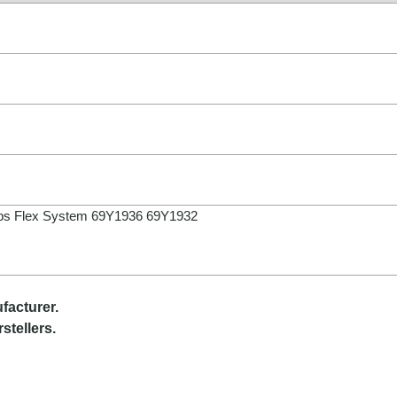
ps Flex System 69Y1936 69Y1932
facturer.
stellers.