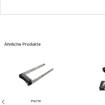
Ähnliche Produkte
Produktgalerie überspringen
P16710