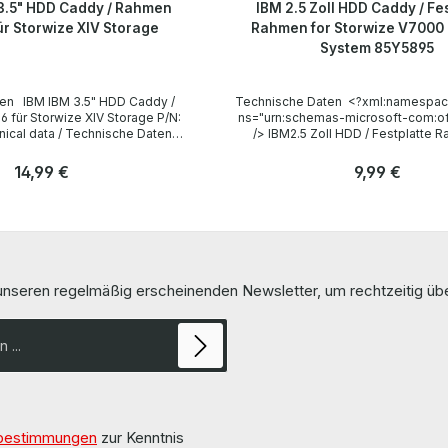
3.5" HDD Caddy / Rahmen
IBM 2.5 Zoll HDD Caddy / Fe
ür Storwize XIV Storage
Rahmen for Storwize V7000
System 85Y5895
Caddy /
Technische Daten <?xml:namespace
ür Storwize XIV Storage P/N:
ns="urn:schemas-microsoft-com:off
/> IBM2.5 Zoll HDD / Festplatte 
BM Formfaktor 3,5"
Storwize V7000 Storage System 
85Y5895 Technical data / Techni
Regulärer Preis:
14,99 €
Regulärer Preis:
9,99 €
torwise V7000
Manufacturer / Hersteller IBM For
ery / Lieferumfang 1 x IBM
Formfaktor 2.5 Zoll (6.3 cm) Comp
Anzahl
arts are used but
Kompatibilität IBM Storwize V70
Stk
Stk
System LieferumfangDelivery / Lie
x IBM 85Y5895 2,5 Zoll HDD Tray
 pages of the manufacturer.
More information and details can 
tionen und Details finden Sie
the pages of the manufacturer.
 unseren regelmäßig erscheinenden Newsletter, um rechtzeitig ü
auf den Seiten des Herstellers.
Informationen und Details finden 
Seiten des Herstellers.All parts a
100% OK!!!Alle Teile sind gebrauch
in Ordnung!!!
bestimmungen
zur Kenntnis