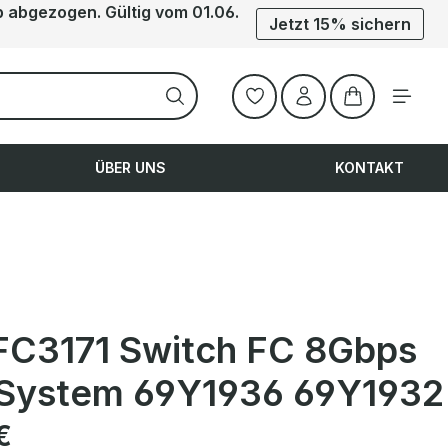
b abgezogen. Gültig vom 01.06.
Jetzt 15% sichern
Warenkorb ent
ÜBER UNS
KONTAKT
FC3171 Switch FC 8Gbps
 System 69Y1936 69Y1932
is:
€