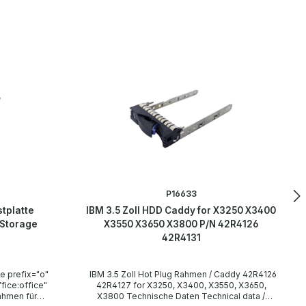
P16633
stplatte
IBM 3.5 Zoll HDD Caddy for X3250 X3400
 Storage
X3550 X3650 X3800 P/N 42R4126
42R4131
 prefix="o"
IBM 3.5 Zoll Hot Plug Rahmen / Caddy 42R4126
ice:office"
42R4127 for X3250, X3400, X3550, X3650,
Rahmen für
X3800 Technische Daten Technical data /