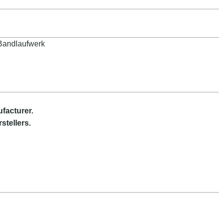
 Bandlaufwerk
facturer.
stellers.