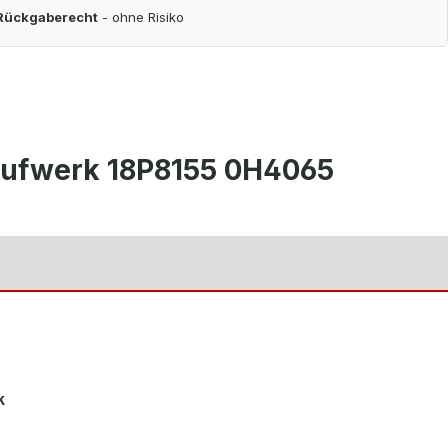
 Rückgaberecht
- ohne Risiko
laufwerk 18P8155 0H4065
k