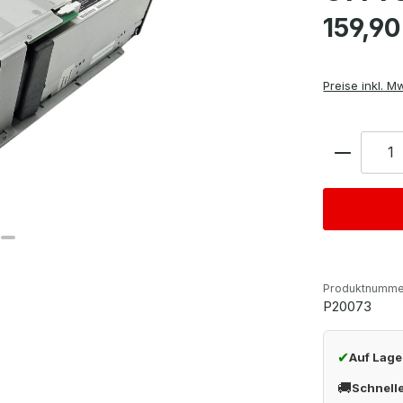
Regulärer Pre
159,90
Preise inkl. M
Anzahl
Produktnumme
P20073
✔
Auf Lage
🚚
Schnell