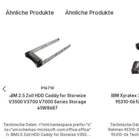
Ähnliche Produkte
Ähnliche Produkte
Produktgalerie überspringen
P16710
IBM 2.5 Zoll HDD Caddy for Storwize
IBM Xyratex 
V3500 V3700 V7000 Series Storage
95310-06 f
45W8687
Technische Daten <?xml:namespace prefix="o"
Technische Daten IBM IBM 3.5" HDD 
ns="urn:schemas-microsoft-com:office:office"
Rahmen 95310-06 f
/> IBM2.5 Zoll HDD Caddy for Storwize V3500
95310-06 Technical data / Technische Daten