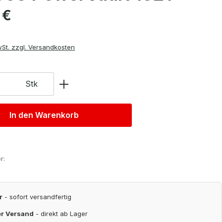
is:
 €
wSt. zzgl. Versandkosten
Stk
In den Warenkorb
r:
r
- sofort versandfertig
er Versand
- direkt ab Lager