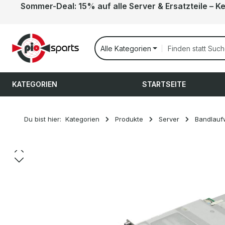
Sommer-Deal: 15% auf alle Server & Ersatzteile – K
 Hauptinhalt springen
Zur Suche springen
Zur Hauptnavigation springen
Alle Kategorien
KATEGORIEN
STARTSEITE
Du bist hier:
Kategorien
Produkte
Server
Bandlauf
Bildergalerie überspringen