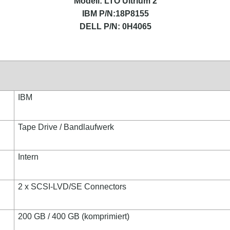
Modell: LTO Ultrium 2
IBM P/N:
18P8155
DELL P/N: 0H4065
IBM
Tape Drive / Bandlaufwerk
Intern
2 x SCSI-LVD/SE Connectors
200 GB / 400 GB (komprimiert)