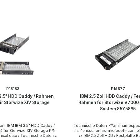
P18183
P16877
3.5" HDD Caddy / Rahmen
IBM 2.5 Zoll HDD Caddy / Fe
ür Storwize XIV Storage
Rahmen for Storwize V7000
System 85Y5895
Caddy /
Technische Daten <?xml:namespace
ür Storwize XIV Storage P/N:
ns="urn:schemas-microsoft-com:off
/> IBM2.5 Zoll HDD / Festplatte 