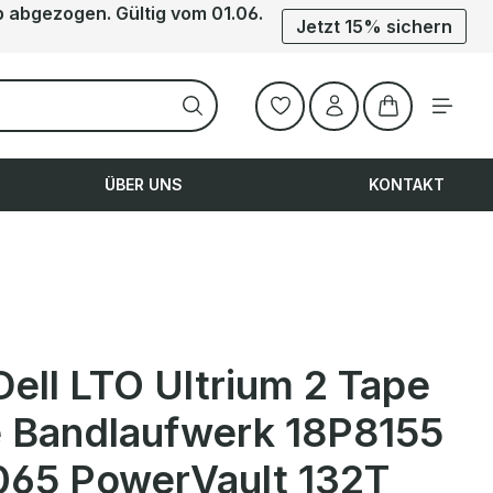
b abgezogen. Gültig vom 01.06.
Jetzt 15% sichern
Warenkorb ent
ÜBER UNS
KONTAKT
Dell LTO Ultrium 2 Tape
e Bandlaufwerk 18P8155
65 PowerVault 132T