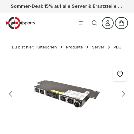
Sommer-Deal: 15% auf alle Server & Ersatzteile – Kein Code nötig, der Rabatt wird automatisch im Warenkorb abgezogen. Gültig vom 01.06. bis 31.08.
Zum Hauptinhalt springen
Waren
Du bist hier:
Kategorien
Produkte
Server
PDU
Bildergalerie überspringen