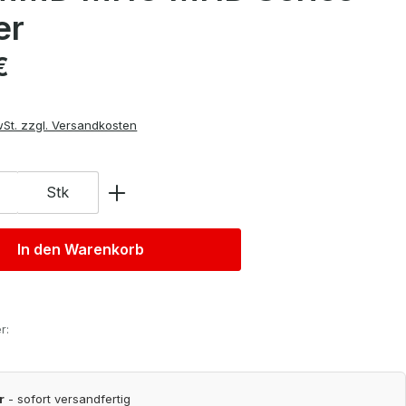
er
is:
€
wSt. zzgl. Versandkosten
Stk
In den Warenkorb
r:
r
- sofort versandfertig