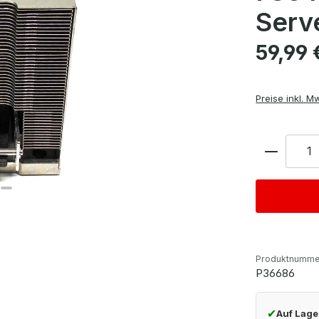
Serv
Regulärer Pre
59,99 
Preise inkl. M
Anzahl
Produktnumme
P36686
✔
Auf Lage