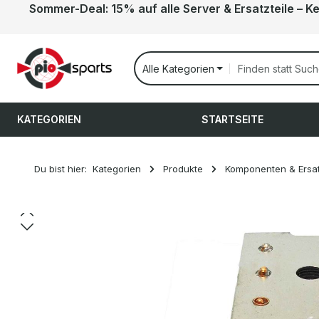
Sommer-Deal: 15% auf alle Server & Ersatzteile – K
 Hauptinhalt springen
Zur Suche springen
Zur Hauptnavigation springen
Alle Kategorien
KATEGORIEN
STARTSEITE
Du bist hier:
Kategorien
Produkte
Komponenten & Ersat
Bildergalerie überspringen