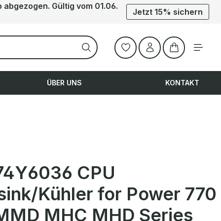
b abgezogen. Gültig vom 01.06.
Jetzt 15% sichern
Warenkorb ent
ÜBER UNS
KONTAKT
74Y6036 CPU
sink/Kühler for Power 770
MMD MHC MHD Series