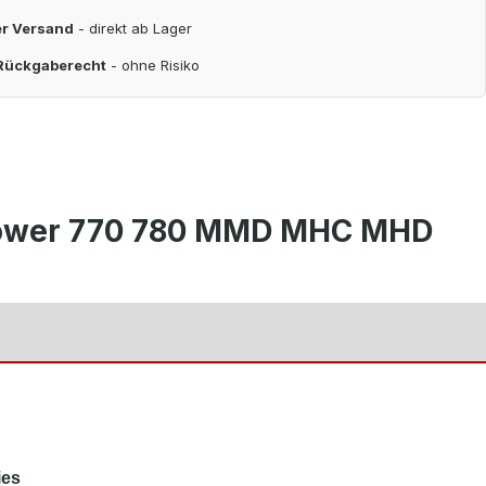
er Versand
- direkt ab Lager
 Rückgaberecht
- ohne Risiko
 Power 770 780 MMD MHC MHD
ies