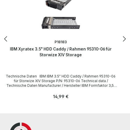
P18183
IBM Xyratex 3.5" HDD Caddy / Rahmen 95310-06 für
Storwize XIV Storage
Technische Daten IBM IBM 3.5" HDD Caddy / Rahmen 95310-06
für Storwize XIV Storage P/N: 95310-06 Technical data /
Technische Daten Manufacturer / Hersteller IBM Formfaktor 3,5"
Caddy IBM PN 95310-06 Compatibility / Kompatibilität Storwise
V7000 LieferumfangDelivery / Lieferumfang 1 x IBM 3,5" HDD
Regulärer Preis:
14,99 €
Caddy, Rahmen All parts are used but 100% OK. Alle Teile sind
gebraucht aber 100 % in Ordnung. More information and details can
be found on the pages of the manufacturer. Weitere Informationen
und Details finden Sie auf den Seiten des Herstellers.