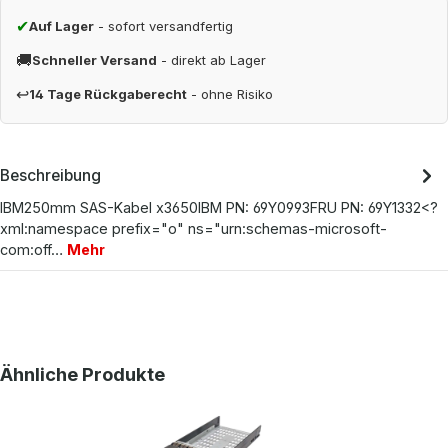
✔
Auf Lager
- sofort versandfertig
🚚
Schneller Versand
- direkt ab Lager
↩
14 Tage Rückgaberecht
- ohne Risiko
Beschreibung
IBM250mm SAS-Kabel x3650IBM PN: 69Y0993FRU PN: 69Y1332<?
xml:namespace prefix="o" ns="urn:schemas-microsoft-
com:off…
Mehr
Produktgalerie überspringen
Ähnliche Produkte