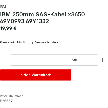
IBM
IBM 250mm SAS-Kabel x3650
69Y0993 69Y1332
Regulärer Preis:
19,99 €
Preise inkl. MwSt. zzgl. Versandkosten
Anzahl
Stk
In den Warenkorb
Produktnummer:
P25557