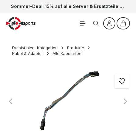
Sommer-Deal: 15% auf alle Server & Ersatzteile – Kein Code nötig, der Rabatt wird automatisch im Warenkorb abgezogen. Gültig vom 01.06. bis 31.08.
Zum Hauptinhalt springen
Waren
Du bist hier:
Kategorien
Produkte
Kabel & Adapter
Alle Kabelarten
Bildergalerie überspringen