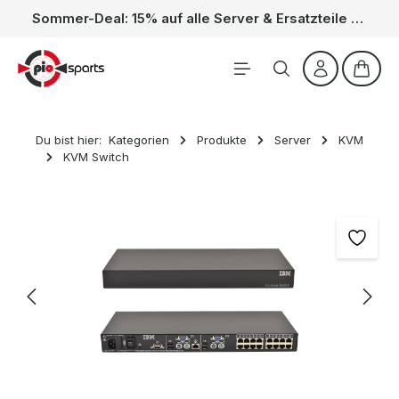
Sommer-Deal: 15% auf alle Server & Ersatzteile – Kein Code nötig, der Rabatt wird automatisch im Warenkorb abgezogen. Gültig vom 01.06. bis 31.08.
Zum Hauptinhalt springen
Waren
Du bist hier:
Kategorien
Produkte
Server
KVM
KVM Switch
Bildergalerie überspringen