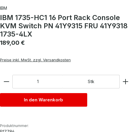
IBM
IBM 1735-HC1 16 Port Rack Console
KVM Switch PN 41Y9315 FRU 41Y9318
1735-4LX
Regulärer Preis:
189,00 €
Preise inkl. MwSt. zzgl. Versandkosten
Anzahl
Stk
In den Warenkorb
Produktnummer:
P17786