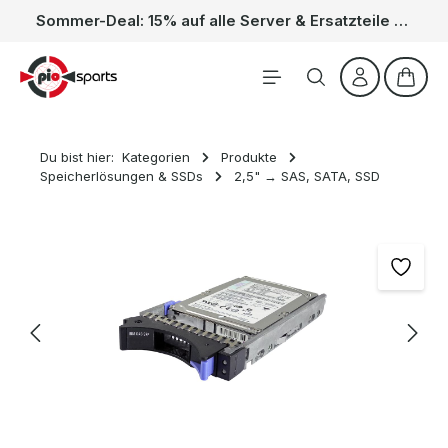
Sommer-Deal: 15% auf alle Server & Ersatzteile – Kein Code nötig, der Rabatt wird automatisch im Warenkorb abgezogen. Gültig vom 01.06. bis 31.08.
Zum Hauptinhalt springen
Waren
Du bist hier:
Kategorien
Produkte
Speicherlösungen & SSDs
2,5" → SAS, SATA, SSD
Bildergalerie überspringen