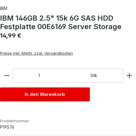
IBM
IBM 146GB 2.5" 15k 6G SAS HDD
Festplatte 00E6169 Server Storage
Regulärer Preis:
14,99 €
Preise inkl. MwSt. zzgl. Versandkosten
Anzahl
Stk
In den Warenkorb
Produktnummer:
P19576