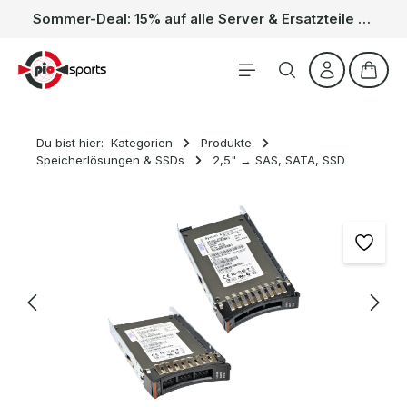
Sommer-Deal: 15% auf alle Server & Ersatzteile – Kein Code nötig, der Rabatt wird automatisch im Warenkorb abgezogen. Gültig vom 01.06. bis 31.08.
Zum Hauptinhalt springen
Waren
Du bist hier:
Kategorien
Produkte
Speicherlösungen & SSDs
2,5" → SAS, SATA, SSD
Bildergalerie überspringen